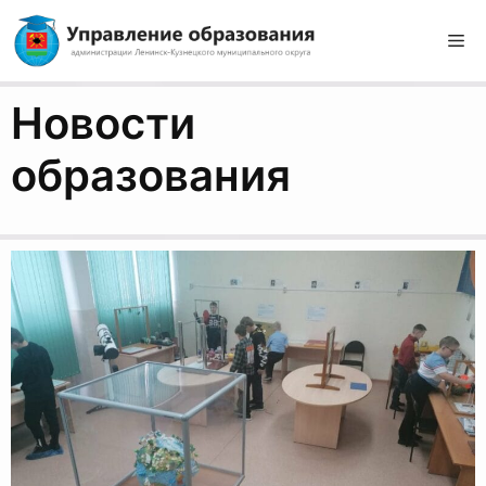
Перейти
к
М
содержимому
Новости
образования