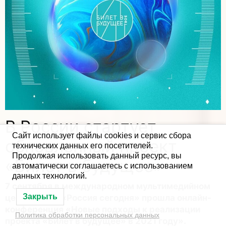
В России стартует
Сайт использует файлы cookies и сервис сбора
обновленный проект
технических данных его посетителей.
Продолжая использовать данный ресурс, вы
«Билет в будущее»
автоматически соглашаетесь с использованием
данных технологий.
7 сентября в международном мультимедийном
Закрыть
центре МИА «Россия сегодня» прошла онлайн-
конференция «Новые подходы к реализации
Политика обработки персональных данных
проекта «Билет в будущее» в 2021 году».