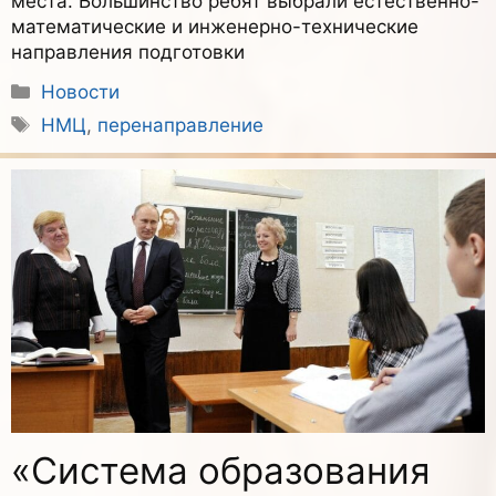
места. Большинство ребят выбрали естественно-
математические и инженерно-технические
направления подготовки
Рубрики
Новости
Метки
НМЦ
,
перенаправление
«Система образования