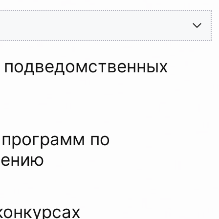
в подведомственных
 программ по
дению
конкурсах