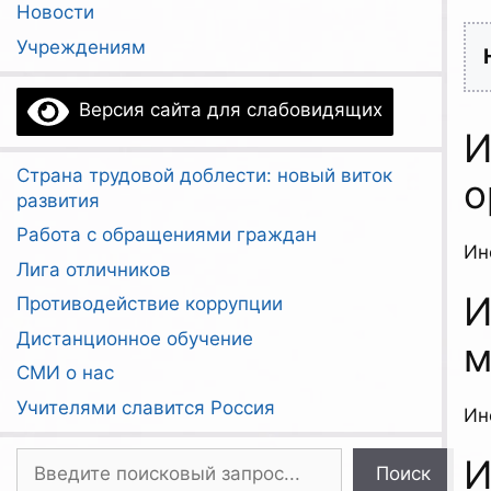
Новости
Учреждениям
Версия сайта для слабовидящих
И
Страна трудовой доблести: новый виток
о
развития
Работа с обращениями граждан
Ин
Лига отличников
И
Противодействие коррупции
Дистанционное обучение
м
СМИ о нас
Учителями славится Россия
Ин
Поиск
И
Поиск