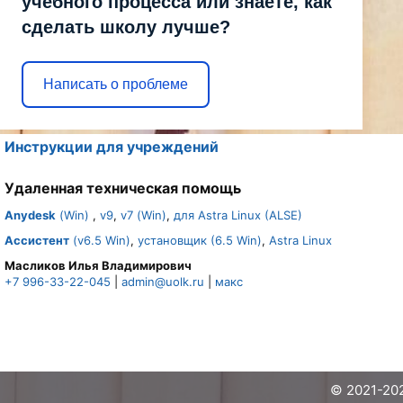
учебного процесса или знаете, как
сделать школу лучше?
Написать о проблеме
Инструкции для учреждений
Удаленная техническая помощь
Anydesk
(Win)
,
v9
,
v7 (Win)
,
для Astra Linux (ALSE)
Ассистент
(v6.5 Win)
,
установщик (6.5 Win)
,
Astra Linux
Масликов Илья Владимирович
+7 996-33-22-045
|
admin@uolk.ru
|
макс
© 2021-20