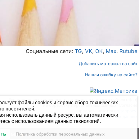
Социальные сети:
TG
,
VK
,
ОК
,
Max
,
Rutube
Добавить материал на сайт
Нашли ошибку на сайте?
Все персональные данные размещены с согласия субъекта(ов)
ользует файлы cookies и сервис сбора технических
на обработку персональных данных. Согласие
го посетителей.
предоставляются
по запросу
.
я использовать данный ресурс, вы автоматически
Политика обработки персональных данных
тесь с использованием данных технологий.
ыть
цкого МО
Политика обработки персональных данных