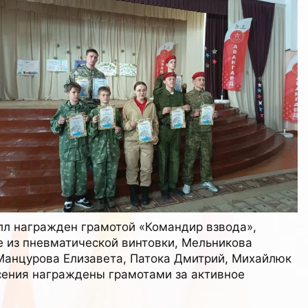
лл награжден грамотой «Командир взвода»,
е из пневматической винтовки, Мельникова
Манцурова Елизавета, Патока Дмитрий, Михайлюк
сения награждены грамотами за активное