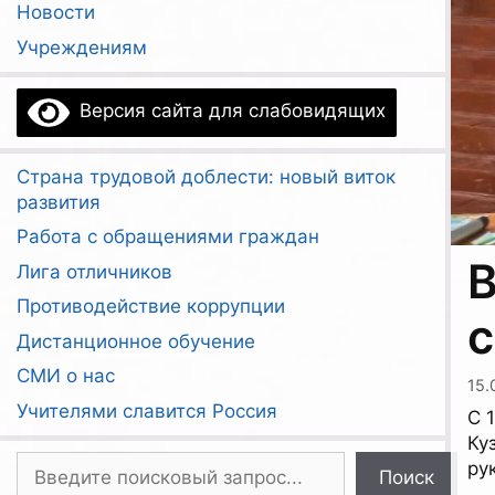
Новости
Учреждениям
Версия сайта для слабовидящих
Страна трудовой доблести: новый виток
развития
Работа с обращениями граждан
В
Лига отличников
Противодействие коррупции
с
Дистанционное обучение
СМИ о нас
15.
Учителями славится Россия
С 
Ку
Поиск
ру
Поиск