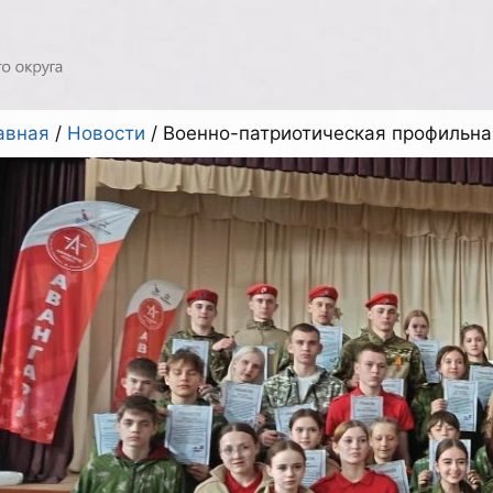
авная
/
Новости
/
Военно-патриотическая профильна