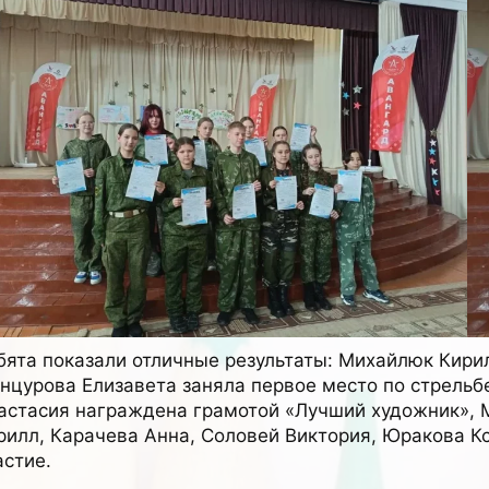
бята показали отличные результаты: Михайлюк Кири
нцурова Елизавета заняла первое место по стрельб
астасия награждена грамотой «Лучший художник», 
рилл, Карачева Анна, Соловей Виктория, Юракова К
астие.