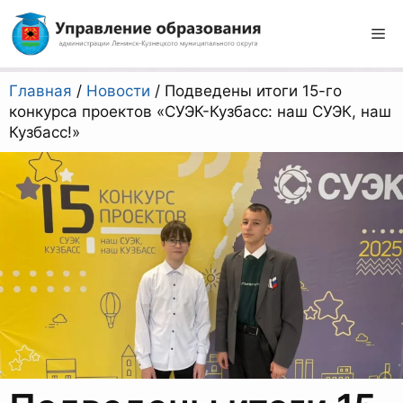
Перейти
к
М
содержимому
Главная
/
Новости
/
Подведены итоги 15-го
конкурса проектов «СУЭК-Кузбасс: наш СУЭК, наш
Кузбасс!»