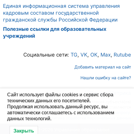
Единая информационная система управления
кадровым составом государственной
гражданской службы Российской Федерации
Полезные ссылки для образовательных
учреждений
Социальные сети:
TG
,
VK
,
ОК
,
Max
,
Rutube
Добавить материал на сайт
Нашли ошибку на сайте?
Сайт использует файлы cookies и сервис сбора
технических данных его посетителей.
Все персональные данные размещены с согласия субъекта(ов)
Продолжая использовать данный ресурс, вы
на обработку персональных данных. Согласие предоставляются
по запросу
.
автоматически соглашаетесь с использованием
Политика обработки персональных данных
данных технологий.
© 2021-2026 Управление образования
Закрыть