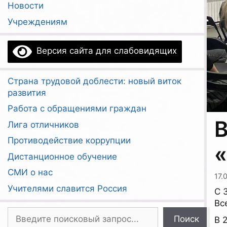
Новости
Учреждениям
Версия сайта для слабовидящих
Страна трудовой доблести: новый виток
развития
Работа с обращениями граждан
В
Лига отличников
Противодействие коррупции
«
Дистанционное обучение
СМИ о нас
17.
Учителями славится Россия
С 
Вс
Поиск
Поиск
В 