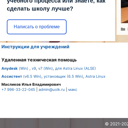
учебного процесса или знаете, как
сделать школу лучше?
Написать о проблеме
Инструкции для учреждений
Удаленная техническая помощь
Anydesk
(Win)
,
v9
,
v7 (Win)
,
для Astra Linux (ALSE)
Ассистент
(v6.5 Win)
,
установщик (6.5 Win)
,
Astra Linux
Масликов Илья Владимирович
+7 996-33-22-045
|
admin@uolk.ru
|
макс
© 2021-20