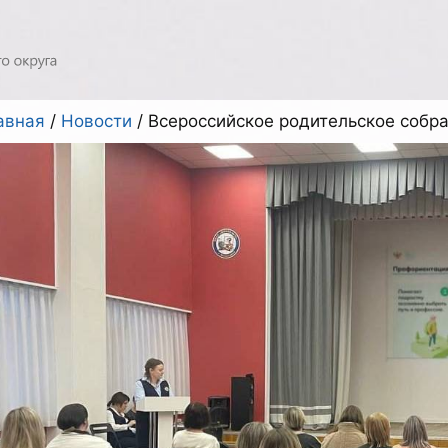
авная
/
Новости
/
Всероссийское родительское собр