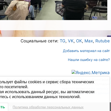
Социальные сети:
TG
,
VK
,
ОК
,
Max
,
Rutube
Добавить материал на сайт
Нашли ошибку на сайте?
Все персональные данные размещены с согласия субъекта(ов)
ользует файлы cookies и сервис сбора технических
на обработку персональных данных. Согласие
го посетителей.
предоставляются
по запросу
.
я использовать данный ресурс, вы автоматически
Политика обработки персональных данных
тесь с использованием данных технологий.
ыть
цкого МО
Политика обработки персональных данных