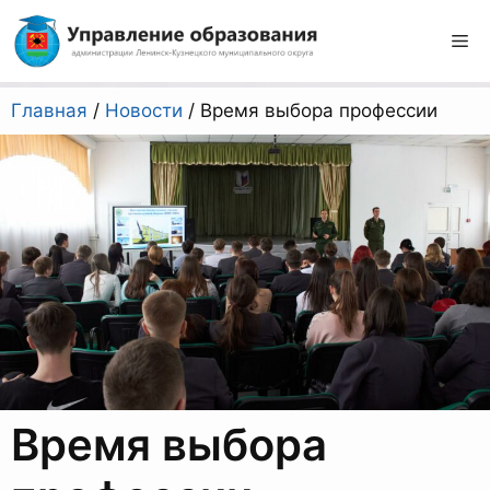
Перейти
к
М
содержимому
Главная
/
Новости
/
Время выбора профессии
Время выбора